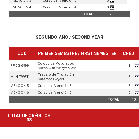
MENCIÓN 3
Curso de Mención 3
3
MENCIÓN 4
Curso de Mención 4
3
TOTAL
7
SEGUNDO AÑO / SECOND YEAR
COD
PRIMER SEMESTRE / FIRST SEMESTER
CRÉDI
Coloquios Posgrados
PPOS 6999
1
Colloquium Postgraduate
Trabajo de Titulación
MIIN 7993T
3
Capstone Project
MENCIÓN 5
Curso de Mención 5
3
MENCIÓN 6
Curso de Mención 6
3
TOTAL
10
TOTAL DE CRÉDITOS:
38