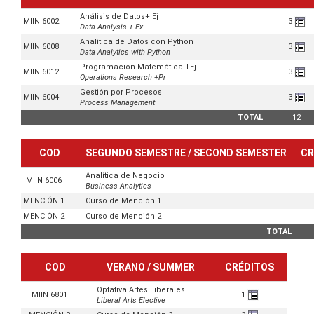
Análisis de Datos+ Ej
MIIN 6002
3
Data Analysis + Ex
Analítica de Datos con Python
MIIN 6008
3
Data Analytics with Python
Programación Matemática +Ej
MIIN 6012
3
Operations Research +Pr
Gestión por Procesos
MIIN 6004
3
Process Management
TOTAL
12
COD
SEGUNDO SEMESTRE / SECOND SEMESTER
CR
Analítica de Negocio
MIIN 6006
Business Analytics
MENCIÓN 1
Curso de Mención 1
MENCIÓN 2
Curso de Mención 2
TOTAL
COD
VERANO / SUMMER
CRÉDITOS
Optativa Artes Liberales
MIIN 6801
1
Liberal Arts Elective