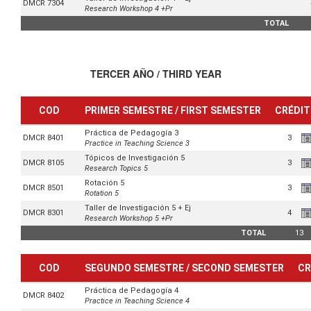
DMCR 7304
Research Workshop 4 +Pr
TOTAL
TERCER AÑO / THIRD YEAR
COD
PRIMER SEMESTRE / FIRST SEMESTER
CRÉDI
Práctica de Pedagogía 3
DMCR 8401
3
Practice in Teaching Science 3
Tópicos de Investigación 5
DMCR 8105
3
Research Topics 5
Rotación 5
DMCR 8501
3
Rotation 5
Taller de Investigación 5 + Ej
DMCR 8301
4
Research Workshop 5 +Pr
TOTAL
13
COD
SEGUNDO SEMESTRE / SECOND SEMESTER
CR
Práctica de Pedagogía 4
DMCR 8402
Practice in Teaching Science 4