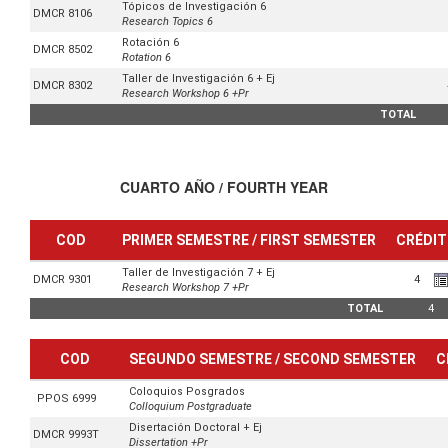
Tópicos de Investigación 6
DMCR 8106
Research Topics 6
Rotación 6
DMCR 8502
Rotation 6
Taller de Investigación 6 + Ej
DMCR 8302
Research Workshop 6 +Pr
TOTAL
CUARTO AÑO / FOURTH YEAR
COD
PRIMER SEMESTRE / FIRST SEMESTER
CRÉDI
Taller de Investigación 7 + Ej
DMCR 9301
4
Research Workshop 7 +Pr
TOTAL
4
COD
SEGUNDO SEMESTRE / SECOND SEMESTER
C
Coloquios Posgrados
PPOS 6999
Colloquium Postgraduate
Disertación Doctoral + Ej
DMCR 9993T
Dissertation +Pr