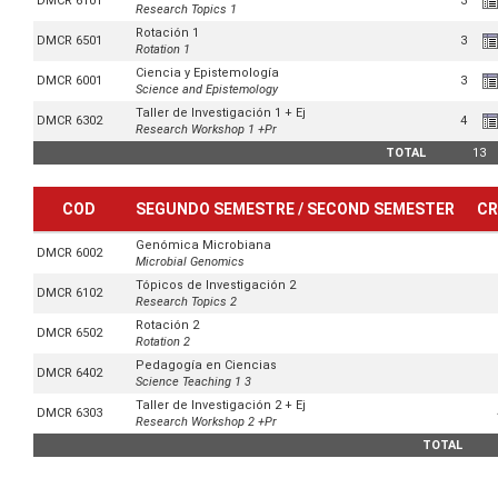
DMCR 6101
3
Research Topics 1
Rotación 1
DMCR 6501
3
Rotation 1
Ciencia y Epistemología
DMCR 6001
3
Science and Epistemology
Taller de Investigación 1 + Ej
DMCR 6302
4
Research Workshop 1 +Pr
TOTAL
13
COD
SEGUNDO SEMESTRE / SECOND SEMESTER
CR
Genómica Microbiana
DMCR 6002
Microbial Genomics
Tópicos de Investigación 2
DMCR 6102
Research Topics 2
Rotación 2
DMCR 6502
Rotation 2
Pedagogía en Ciencias
DMCR 6402
Science Teaching 1 3
Taller de Investigación 2 + Ej
DMCR 6303
Research Workshop 2 +Pr
TOTAL