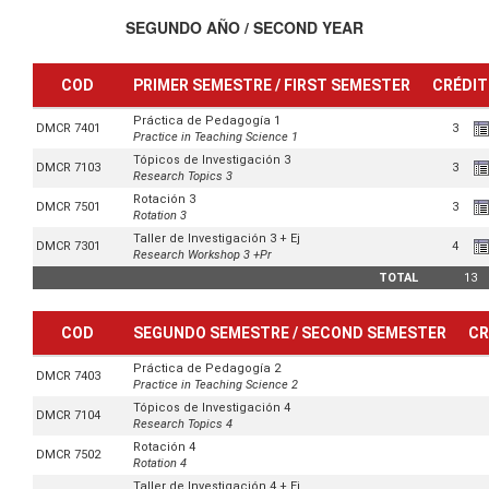
SEGUNDO AÑO / SECOND YEAR
COD
PRIMER SEMESTRE / FIRST SEMESTER
CRÉDI
Práctica de Pedagogía 1
DMCR 7401
3
Practice in Teaching Science 1
Tópicos de Investigación 3
DMCR 7103
3
Research Topics 3
Rotación 3
DMCR 7501
3
Rotation 3
Taller de Investigación 3 + Ej
DMCR 7301
4
Research Workshop 3 +Pr
TOTAL
13
COD
SEGUNDO SEMESTRE / SECOND SEMESTER
CR
Práctica de Pedagogía 2
DMCR 7403
Practice in Teaching Science 2
Tópicos de Investigación 4
DMCR 7104
Research Topics 4
Rotación 4
DMCR 7502
Rotation 4
Taller de Investigación 4 + Ej