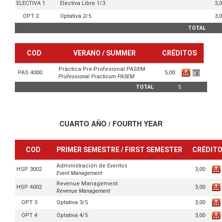
3,
ELECTIVA 1
Electiva Libre 1/3
3,
OPT 2
Optativa 2/5
TOTAL
COD
VERANO / SUMMER
CRÉDITOS
Práctica Pre-Profesional PASEM
5,00
PAS 4000
Professional Practicum PASEM
TOTAL
5
CUARTO AÑO / FOURTH YEAR
COD
PRIMER SEMESTRE / FIRST SEMESTER
CRÉDIT
Administración de Eventos
3,00
HSP 3002
Event Management
Revenue Management
3,00
HSP 4002
Revenue Management
3,00
OPT 3
Optativa 3/5
3,00
OPT 4
Optativa 4/5