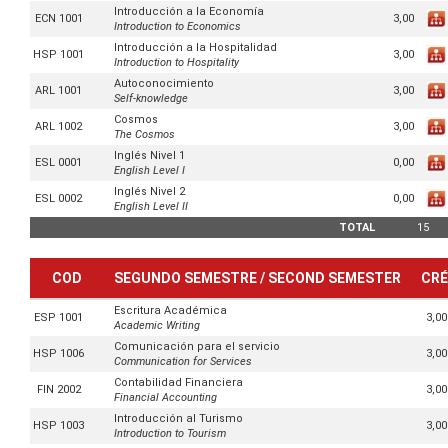
Introducción a la Economía
3,00
ECN 1001
Introduction to Economics
Introducción a la Hospitalidad
3,00
HSP 1001
Introduction to Hospitality
Autoconocimiento
3,00
ARL 1001
Self-knowledge
Cosmos
3,00
ARL 1002
The Cosmos
Inglés Nivel 1
0,00
ESL 0001
English Level I
Inglés Nivel 2
0,00
ESL 0002
English Level II
TOTAL
15
COD
SEGUNDO SEMESTRE / SECOND SEMESTER
CRÉ
Escritura Académica
3,00
ESP 1001
Academic Writing
Comunicación para el servicio
3,00
HSP 1006
Communication for Services
Contabilidad Financiera
3,00
FIN 2002
Financial Accounting
Introducción al Turismo
3,00
HSP 1003
Introduction to Tourism