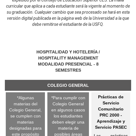
expedido por el Consejo de Educación Superior CES. La malla
curricular que aplica a cada estudiante será la vigente al momento de
su graduación. Cualquier cambio que sea procesado se hará en esta
versión digital publicada en la página web de la Universidad a la que
debe remitirse el estudiante de la USFQ.
HOSPITALIDAD Y HOTELERÍA /
HOSPITALITY MANAGEMENT
MODALIDAD PRESENCIAL - 8
SEMESTRES
COLEGIO GENERAL
Prácticas de
*Algunas
*Para cumplir con
Servicio
materias del
Colegio General
Comunitario
Colegio General,
en algunos casos
PRC 2000 -
se cumplen con
los estudiantes
Aprendizaje y
materias
deben elegir una
Servicio PASEC
designadas para
materia de
este propósito
posibles áreas
Las prácticas