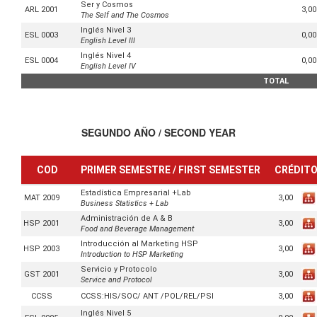
Ser y Cosmos
3,00
ARL 2001
The Self and The Cosmos
Inglés Nivel 3
0,00
ESL 0003
English Level III
Inglés Nivel 4
0,00
ESL 0004
English Level IV
TOTAL
SEGUNDO AÑO / SECOND YEAR
COD
PRIMER SEMESTRE / FIRST SEMESTER
CRÉDIT
Estadística Empresarial +Lab
3,00
MAT 2009
Business Statistics + Lab
Administración de A & B
3,00
HSP 2001
Food and Beverage Management
Introducción al Marketing HSP
3,00
HSP 2003
Introduction to HSP Marketing
Servicio y Protocolo
3,00
GST 2001
Service and Protocol
3,00
CCSS
CCSS:HIS/SOC/ ANT /POL/REL/PSI
Inglés Nivel 5