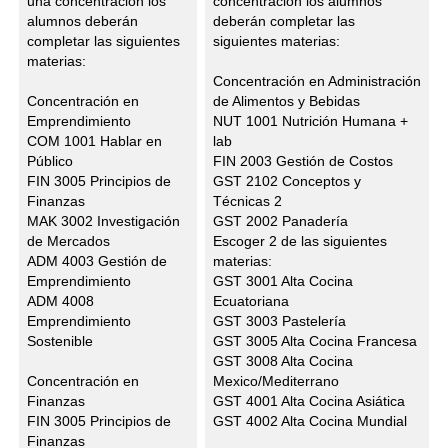
una concentración los
concentración los alumnos
alumnos deberán
deberán completar las
completar las siguientes
siguientes materias:
materias:
Concentración en Administración
Concentración en
de Alimentos y Bebidas
Emprendimiento
NUT 1001 Nutrición Humana +
COM 1001 Hablar en
lab
Público
FIN 2003 Gestión de Costos
FIN 3005 Principios de
GST 2102 Conceptos y
Finanzas
Técnicas 2
MAK 3002 Investigación
GST 2002 Panadería
de Mercados
Escoger 2 de las siguientes
ADM 4003 Gestión de
materias:
Emprendimiento
GST 3001 Alta Cocina
ADM 4008
Ecuatoriana
Emprendimiento
GST 3003 Pastelería
Sostenible
GST 3005 Alta Cocina Francesa
GST 3008 Alta Cocina
Concentración en
Mexico/Mediterrano
Finanzas
GST 4001 Alta Cocina Asiática
FIN 3005 Principios de
GST 4002 Alta Cocina Mundial
Finanzas