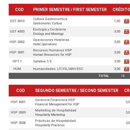
COD
PRIMER SEMESTRE / FIRST SEMESTER
CRÉDIT
Cultura Gastronómica
1,00
GST 0010
Gastronomic Culture
Enología y Coctelería
3,00
GST 4003
Enology and Mixology
Operaciones Hoteleras
3,00
HSP 2002
Hotel Operations
Recursos Humanos HSP
3,00
HSP 3001
Human Resources for HSP
3,00
OPT 1
Optativa 1/5
3,00
HUM
Humanidades: LIT/FIL/ARH/ESC
TOTAL
16
COD
SEGUNDO SEMESTRE / SECOND SEMESTER
CR
Gerencia Financiera HSP
3,
HSP 4001
Financial Management for HSP
Marketing de Hospitalidad
3,
HSP 3009
Hospitality Marketing
Prácticas de Hospitalidad
3,
HSP 3008
Hospitality Practices