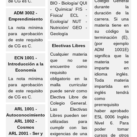
Colegio General
de CG es C.
BIO - Biología/ QUI
durante la
- Química/ FIS -
ADM 3002 -
duración de la
Física/ ECL -
Emprendimiento
carrera. Si una
Ecología/ NUT -
materia tiene en
La nota mínima
Nutrición/ GEO -
su código la
para aprobación
Geología
terminación (E),
de este requisito
(por ejemplo
Electivas Libres
de CG es C.
ADM 1001E)
Cualquier materia
significa que la
ECN 1001 -
que no se
materia se
Introducción a la
encuentre como
imparte en
Economía
requisito
idioma inglés.
La nota mínima
obligatorio en la
Toda materia
para aprobación
malla curricular
impartida en
de este requisito
puede servir como
inglés tendrá
de CG es C.
Electiva Libre de
como
Colegio General.
prerrequisito
ARL 1001 -
Las Electivas
haber aprobado
Autoconocimiento
Libres pueden ser
ESL 0006 Inglés
ARL 1002 -
utilizadas para
Nivel 6. Para
Cosmos
cumplir con las
poder tomar
ARL 2001 - Ser y
exigencias de una
cursos de otros