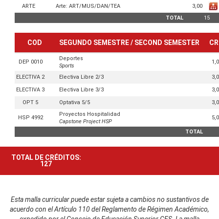
3,00
ARTE
Arte: ART/MUS/DAN/TEA
TOTAL
15
COD
SEGUNDO SEMESTRE / SECOND SEMESTER
CR
Deportes
1,
DEP 0010
Sports
3,
ELECTIVA 2
Electiva Libre 2/3
3,
ELECTIVA 3
Electiva Libre 3/3
3,
OPT 5
Optativa 5/5
Proyectos Hospitalidad
5,
HSP 4992
Capstone Project HSP
TOTAL
TOTAL DE CRÉDITOS:
127
3 créditos equivalen a
144
horas
Esta malla curricular puede estar sujeta a cambios no sustantivos de
acuerdo con el Artículo 110 del Reglamento de Régimen Académico,