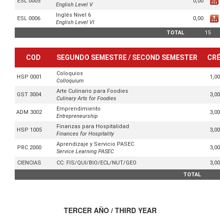
0,00
ESL 0005
English Level V
Inglés Nivel 6
0,00
ESL 0006
English Level VI
TOTAL
15
COD
SEGUNDO SEMESTRE / SECOND SEMESTER
CR
Coloquios
1,00
HSP 0001
Colloquium
Arte Culinario para Foodies
3,00
GST 3004
Culinary Arts for Foodies
Emprendimiento
3,00
ADM 3002
Entrepreneurship
Finanzas para Hospitalidad
3,00
HSP 1005
Finances for Hospitality
Aprendizaje y Servicio PASEC
3,00
PRC 2000
Service Learning PASEC
3,00
CIENCIAS
CC: FIS/QUI/BIO/ECL/NUT/GEO
TOTAL
TERCER AÑO / THIRD YEAR