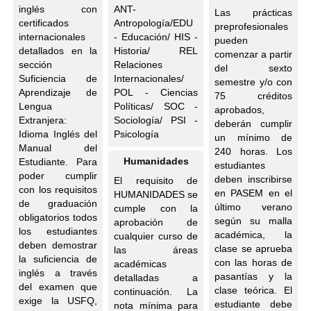
inglés con
ANT-
Las prácticas
certificados
Antropología/EDU
preprofesionales
internacionales
- Educación/ HIS -
pueden
detallados en la
Historia/ REL
comenzar a partir
sección
Relaciones
del sexto
Suficiencia de
Internacionales/
semestre y/o con
Aprendizaje de
POL - Ciencias
75 créditos
Lengua
Políticas/ SOC -
aprobados,
Extranjera:
Sociología/ PSI -
deberán cumplir
Idioma Inglés del
Psicología
un mínimo de
Manual del
240 horas. Los
Humanidades
Estudiante. Para
estudiantes
poder cumplir
deben inscribirse
El requisito de
con los requisitos
en PASEM en el
HUMANIDADES se
de graduación
último verano
cumple con la
obligatorios todos
según su malla
aprobación de
los estudiantes
académica, la
cualquier curso de
deben demostrar
clase se aprueba
las áreas
la suficiencia de
con las horas de
académicas
inglés a través
pasantías y la
detalladas a
del examen que
clase teórica. El
continuación. La
exige la USFQ,
estudiante debe
nota mínima para