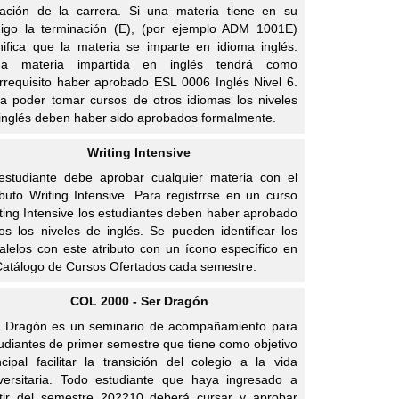
ación de la carrera. Si una materia tiene en su
igo la terminación (E), (por ejemplo ADM 1001E)
nifica que la materia se imparte en idioma inglés.
da materia impartida en inglés tendrá como
rrequisito haber aprobado ESL 0006 Inglés Nivel 6.
a poder tomar cursos de otros idiomas los niveles
inglés deben haber sido aprobados formalmente.
Writing Intensive
estudiante debe aprobar cualquier materia con el
ibuto Writing Intensive. Para registrrse en un curso
ting Intensive los estudiantes deben haber aprobado
os los niveles de inglés. Se pueden identificar los
alelos con este atributo con un ícono específico en
Catálogo de Cursos Ofertados cada semestre.
COL 2000 - Ser Dragón
 Dragón es un seminario de acompañamiento para
udiantes de primer semestre que tiene como objetivo
ncipal facilitar la transición del colegio a la vida
versitaria. Todo estudiante que haya ingresado a
tir del semestre 202210 deberá cursar y aprobar