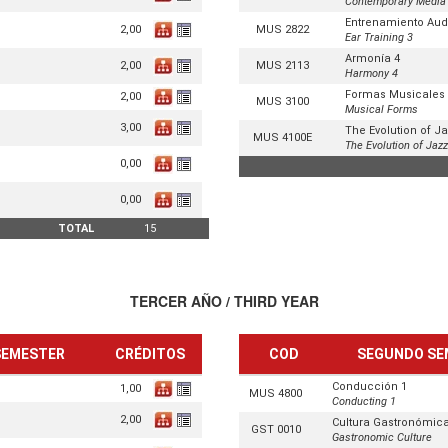
Contemporary Media
Entrenamiento Audi
2,00
MUS 2822
Ear Training 3
Armonía 4
2,00
MUS 2113
Harmony 4
Formas Musicales
2,00
MUS 3100
Musical Forms
3,00
The Evolution of J
MUS 4100E
The Evolution of Jazz
0,00
0,00
TOTAL
15
TERCER AÑO / THIRD YEAR
 SEMESTER
CRÉDITOS
COD
SEGUNDO SE
Conducción 1
1,00
MUS 4800
Conducting 1
2,00
Cultura Gastronómic
GST 0010
Gastronomic Culture