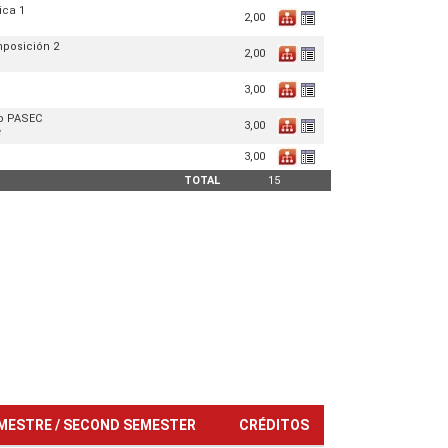
ica 1
2,00
1
mposición 2
2,00
3,00
io PASEC
3,00
C
3,00
TOTAL
15
MESTRE / SECOND SEMESTER
CRÉDITOS