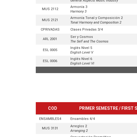
General Aspects Music Industry
Armonía 3
MUS 2112
Harmony 3
Armonía Tonal y Composición 2
MUS 2121
Tonal Harmony and Composition 2
CPRIVADAS
Clases Privadas 3/4
Ser y Cosmos
ARL 2001
The Self and The Cosmos
Inglés Nivel 5
ESL 0005
English Level V
Inglés Nivel 6
ESL 0006
English Level VI
COD
PRIMER SEMESTRE / FIRST
ENSAMBLES4
Ensambles 4/4
Arreglos 2
MUS 3131
Arranging 2