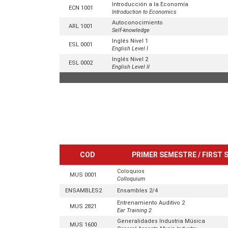
Introducción a la Economía
ECN 1001
Introduction to Economics
Autoconocimiento
ARL 1001
Self-knowledge
Inglés Nivel 1
ESL 0001
English Level I
Inglés Nivel 2
ESL 0002
English Level II
COD
PRIMER SEMESTRE / FIRST
Coloquios
MUS 0001
Colloquium
ENSAMBLES2
Ensambles 2/4
Entrenamiento Auditivo 2
MUS 2821
Ear Training 2
Generalidades Industria Música
MUS 1600