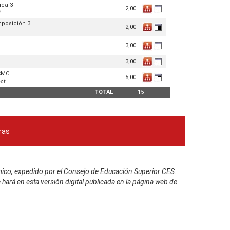
ica 3
2,00
3
mposición 3
2,00
3,00
3,00
 CMC
5,00
ct
TOTAL
15
ras
mico, expedido por el Consejo de Educación Superior CES.
hará en esta versión digital publicada en la página web de