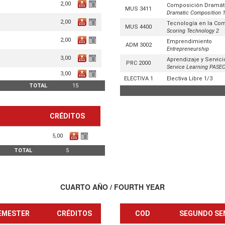
2,00
Composición Dramát
MUS 3411
Dramatic Composition 
2,00
Tecnología en la Co
MUS 4400
Scoring Technology 2
2,00
Emprendimiento
ADM 3002
Entrepreneurship
3,00
Aprendizaje y Servic
PRC 2000
Service Learning PASE
3,00
ELECTIVA 1
Electiva Libre 1/3
TOTAL
15
CRÉDITOS
5,00
TOTAL
5
CUARTO AÑO / FOURTH YEAR
SEMESTER
CRÉDITOS
COD
SEGUNDO SE