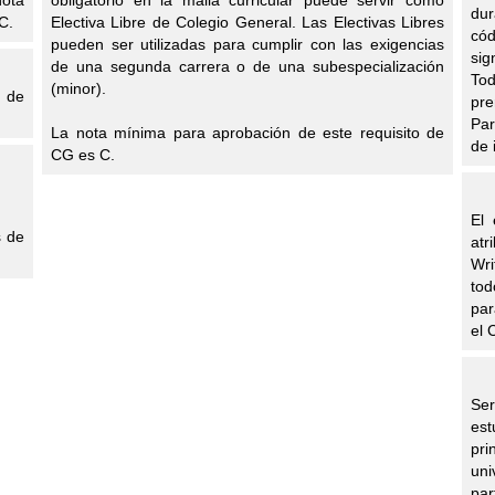
nota
obligatorio en la malla curricular puede servir como
dur
C.
Electiva Libre de Colegio General. Las Electivas Libres
cód
pueden ser utilizadas para cumplir con las exigencias
sig
de una segunda carrera o de una subespecialización
To
(minor).
o de
pre
Par
La nota mínima para aprobación de este requisito de
de 
CG es C.
El 
s de
atr
Wri
tod
par
el 
Ser
est
pri
uni
par