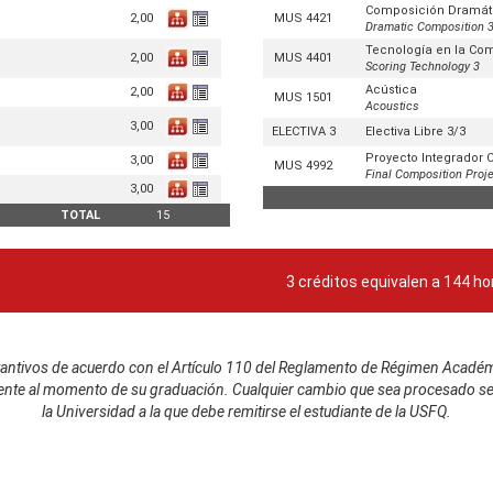
Composición Dramát
2,00
MUS 4421
Dramatic Composition 
Tecnología en la Co
2,00
MUS 4401
Scoring Technology 3
Acústica
2,00
MUS 1501
Acoustics
3,00
ELECTIVA 3
Electiva Libre 3/3
Proyecto Integrador
3,00
MUS 4992
Final Composition Proje
3,00
TOTAL
15
3 créditos equivalen a
144
ho
ustantivos de acuerdo con el Artículo 110 del Reglamento de Régimen Acadé
vigente al momento de su graduación. Cualquier cambio que sea procesado se 
la Universidad a la que debe remitirse el estudiante de la USFQ.