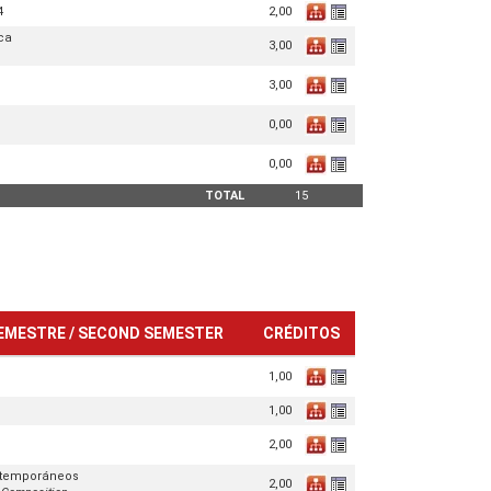
2,00
4
ica
3,00
3,00
0,00
0,00
TOTAL
15
EMESTRE / SECOND SEMESTER
CRÉDITOS
1,00
1,00
2,00
ntemporáneos
2,00