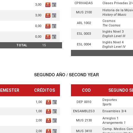
CPRIVADAS
Clases Privadas 2/
3,00
Historia de la Mús
MUS 2100
History of Music
3,00
Cosmos
ARL 1002
The Cosmos
0,00
Inglés Nivel 3
ESL 0003
English Level III
0,00
Inglés Nivel 4
ESL 0004
TOTAL
15
English Level IV
SEGUNDO AÑO / SECOND YEAR
 SEMESTER
CRÉDITOS
COD
SEGUNDO S
Deportes
1,00
DEP 0010
Sports
1,00
ENSAMBLES3
Ensambles 3/4
Arreglos 1
2,00
MUS 2130
Arrangements 1
Comp. Medios Co
2,00
MUS 3410