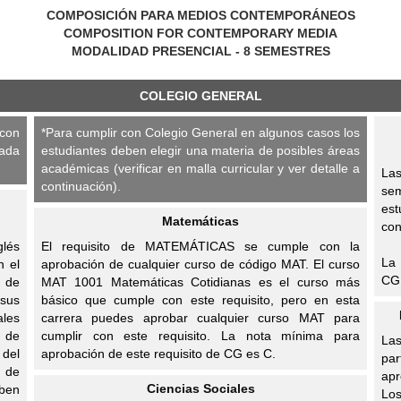
COMPOSICIÓN PARA MEDIOS CONTEMPORÁNEOS
COMPOSITION FOR CONTEMPORARY MEDIA
MODALIDAD PRESENCIAL - 8 SEMESTRES
COLEGIO GENERAL
 con
*Para cumplir con Colegio General en algunos casos los
ada
estudiantes deben elegir una materia de posibles áreas
académicas (verificar en malla curricular y ver detalle a
Las
continuación).
se
est
Matemáticas
con
glés
El requisito de MATEMÁTICAS se cumple con la
La 
n el
aprobación de cualquier curso de código MAT. El curso
CG 
o de
MAT 1001 Matemáticas Cotidianas es el curso más
 sus
básico que cumple con este requisito, pero en esta
ales
carrera puedes aprobar cualquier curso MAT para
e de
cumplir con este requisito. La nota mínima para
La
del
aprobación de este requisito de CG es C.
pa
s de
apr
Ciencias Sociales
eben
Lo