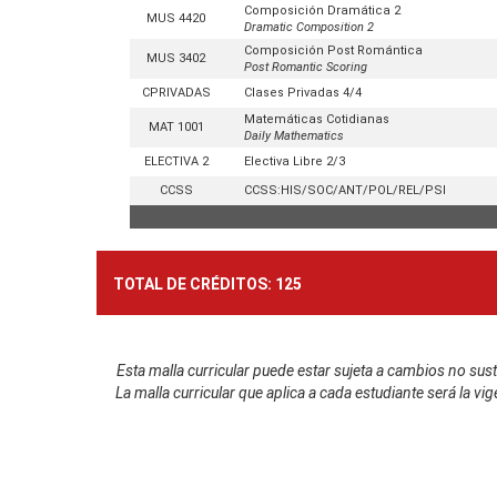
Composición Dramática 2
MUS 4420
Dramatic Composition 2
Composición Post Romántica
MUS 3402
Post Romantic Scoring
CPRIVADAS
Clases Privadas 4/4
Matemáticas Cotidianas
MAT 1001
Daily Mathematics
ELECTIVA 2
Electiva Libre 2/3
CCSS
CCSS:HIS/SOC/ANT/POL/REL/PSI
TOTAL DE CRÉDITOS:
125
Esta malla curricular puede estar sujeta a cambios no s
La malla curricular que aplica a cada estudiante será la 