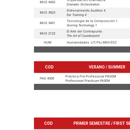
Orquestación Dramática
MUS 4402
Dramatic Orchestration
Entrenamiento Auditivo 4
MUS 3823
Ear Training 4
Tecnología de la Composición 1
MUS 3401
Scoring Technology 1
El Arte del Contrapunto
MUS 2122
The Art of Counterpoint
HUM
Humanidades: LIT/FIL/ARH/ESC
COD
VERANO / SUMMER
Práctica Pre-Profesional PASEM
PAS 4000
Professional Practicum PASEM
COD
PRIMER SEMESTRE / FIRST 