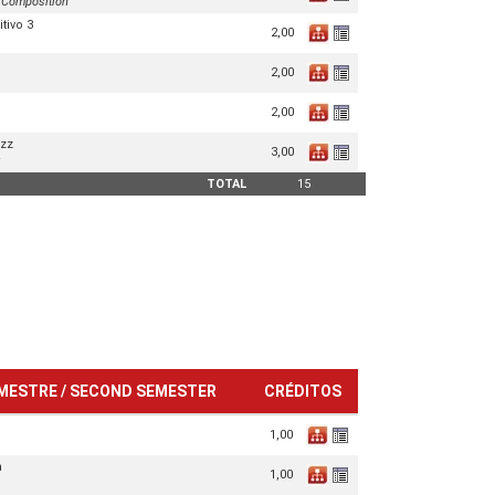
 Composition
tivo 3
2,00
2,00
2,00
azz
3,00
TOTAL
15
MESTRE / SECOND SEMESTER
CRÉDITOS
1,00
a
1,00