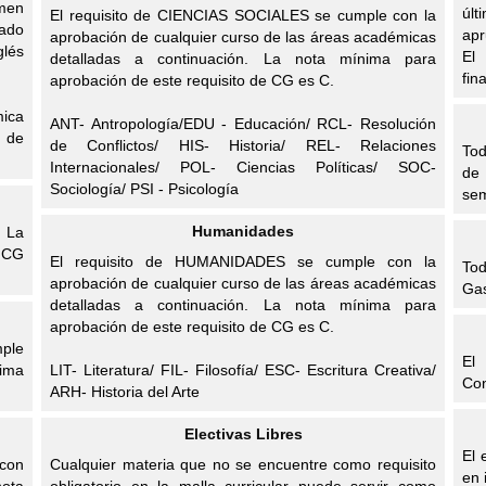
amen
últ
El requisito de CIENCIAS SOCIALES se cumple con la
dado
apr
aprobación de cualquier curso de las áreas académicas
glés
El
detalladas a continuación. La nota mínima para
fin
aprobación de este requisito de CG es C.
mica
ANT- Antropología/EDU - Educación/ RCL- Resolución
s de
de Conflictos/ HIS- Historia/ REL- Relaciones
Tod
Internacionales/ POL- Ciencias Políticas/ SOC-
de
Sociología/ PSI - Psicología
sem
Humanidades
. La
e CG
El requisito de HUMANIDADES se cumple con la
Tod
aprobación de cualquier curso de las áreas académicas
Gas
detalladas a continuación. La nota mínima para
aprobación de este requisito de CG es C.
mple
El
ima
LIT- Literatura/ FIL- Filosofía/ ESC- Escritura Creativa/
Con
ARH- Historia del Arte
Electivas Libres
El 
 con
Cualquier materia que no se encuentre como requisito
en 